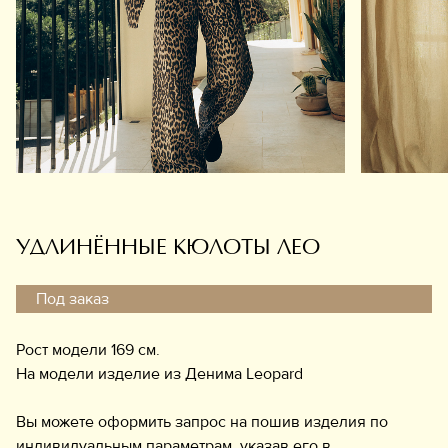
Обувь
Аксессуары
Украшения
Дом
Подарочный сертификат
Информация
УДЛИНЁННЫЕ КЮЛОТЫ ЛЕО
Под заказ
Рост модели 169 см.
На модели изделие из Денима Leopard
Вы можете оформить запрос на пошив изделия по
индивидуальным параметрам, указав его в