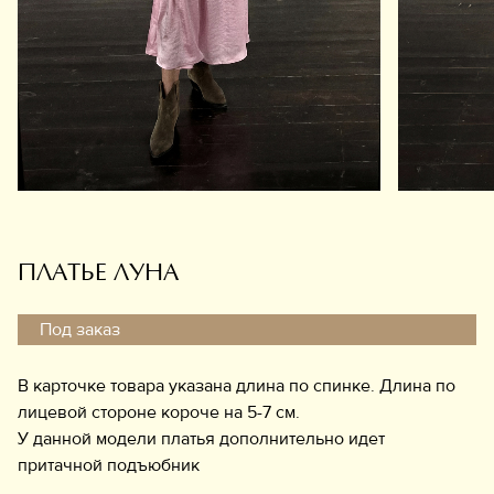
Обувь
Аксессуары
Украшения
Дом
Подарочный сертификат
Информация
ПЛАТЬЕ ЛУНА
Под заказ
В карточке товара указана длина по спинке. Длина по
лицевой стороне короче на 5-7 см.
У данной модели платья дополнительно идет
притачной подъюбник