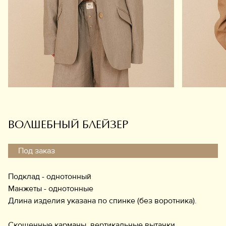
Обувь
Аксессуары
Украшения
Дом
Подарочный сертификат
Информация
ВОЛШЕБНЫЙ БЛЕЙЗЕР
Под заказ
Подклад - однотонный
Манжеты - однотонные
Длина изделия указана по спинке (без воротника).
Скошенные карманы, вертикальные вытачки.