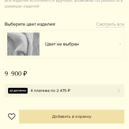
Все изделия исполняются вручную, возможны погрешности в
размерах изделий
Выберите цвет изделия:
Смотреть все
Цвет не выбран
Вы
9 900 ₽
4 платежа по 2 475 ₽
Добавить в корзину