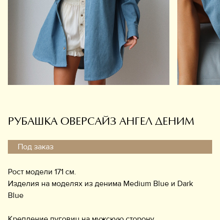
Обувь
Аксессуары
Украшения
Дом
Подарочный сертификат
Информация
РУБАШКА ОВЕРСАЙЗ АНГЕЛ ДЕНИМ
Под заказ
Рост модели 171 см.
Изделия на моделях из денима Medium Blue и Dark
Blue
Крепление пуговиц на мужскую сторону.