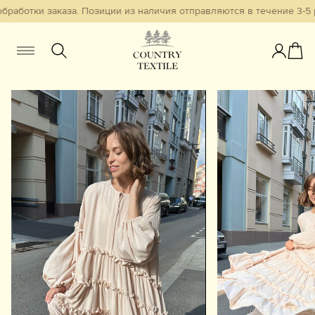
бработки заказа. Позиции из наличия отправляются в течение 3-5 р
Женщинам
Мужчинам
Детям
Смотреть всё
Избранное
Новинки
В наличии
Бестселлеры
Одежда