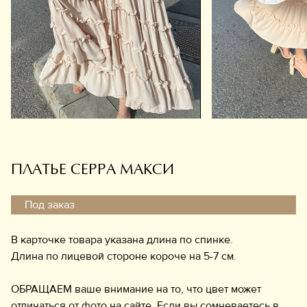
Обувь
Аксессуары
Украшения
Дом
Подарочный сертификат
Информация
ПЛАТЬЕ СЕРРА МАКСИ
Под заказ
В карточке товара указана длина по спинке.
Длина по лицевой стороне короче на 5-7 см.
ОБРАЩАЕМ ваше внимание на то, что цвет может
отличаться от фото на сайте. Если вы сомневаетесь в