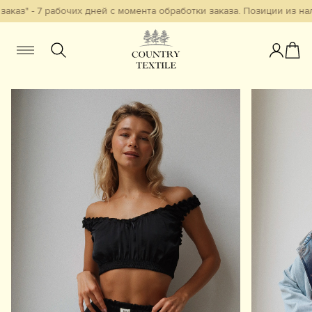
" - 7 рабочих дней с момента обработки заказа. Позиции из налич
Женщинам
Мужчинам
Детям
Смотреть всё
Избранное
Новинки
В наличии
Бестселлеры
Одежда