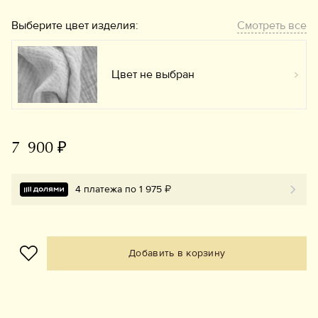
Выберите цвет изделия:
Смотреть все
Цвет не выбран
Вы
7 900 ₽
4 платежа по 1 975 ₽
Добавить в корзину