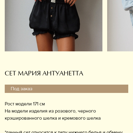
Обувь
Аксессуары
Украшения
Дом
Подарочный сертификат
Информация
СЕТ МАРИЯ АНТУАНЕТТА
Под заказ
Рост модели 171 см
На модели изделия из розового, черного
крэшированного шелка и кремового шелка
*данный сет относится к типу нижнего белья и обмену