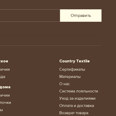
Отправить
ское
Country Textile
личии
Сертификаты
жда
Материалы
О нас
 дома
Система лояльности
личии
Уход за изделиями
лочки
Оплата и доставка
ды
Возврат товара