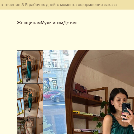
е 3-5 рабочих дней с момента оформления заказа
Женщинам
Мужчинам
Детям
Женщинам
Мужчинам
Детям
Смотреть всё
Новинки
В наличии
Бестселлеры
Одежда
Обувь