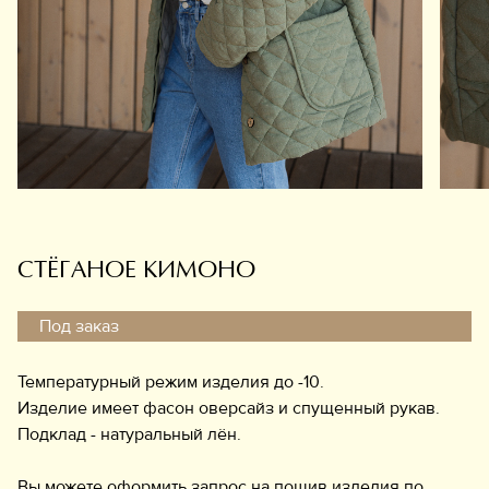
Обувь
Аксессуары
Украшения
Дом
Подарочный сертификат
Информация
СТЁГАНОЕ КИМОНО
Под заказ
Температурный режим изделия до -10.
Изделие имеет фасон оверсайз и спущенный рукав.
Подклад - натуральный лён.
Вы можете оформить запрос на пошив изделия по