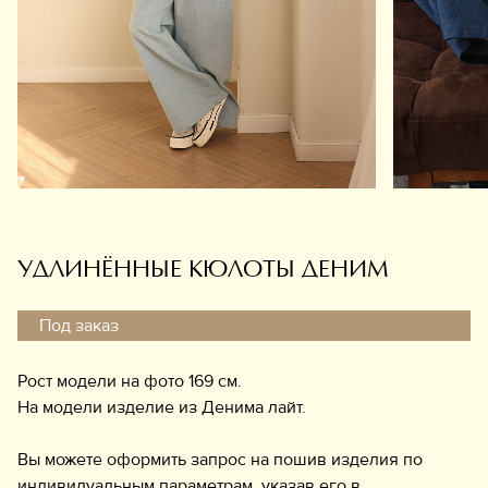
Обувь
Аксессуары
Украшения
Дом
Подарочный сертификат
Информация
УДЛИНЁННЫЕ КЮЛОТЫ ДЕНИМ
Под заказ
Рост модели на фото 169 см.
На модели изделие из Денима лайт.
Вы можете оформить запрос на пошив изделия по
индивидуальным параметрам, указав его в