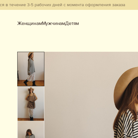
ние 3-5 рабочих дней с момента оформления заказа
Женщинам
Мужчинам
Детям
Женщинам
Мужчинам
Детям
Смотреть всё
Новинки
В наличии
Бестселлеры
Одежда
Обувь