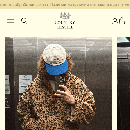
мента обработки заказа. Позиции из наличия отправляются в течен
Женщинам
Мужчинам
Детям
Смотреть всё
Избранное
Новинки
В наличии
Бестселлеры
Одежда