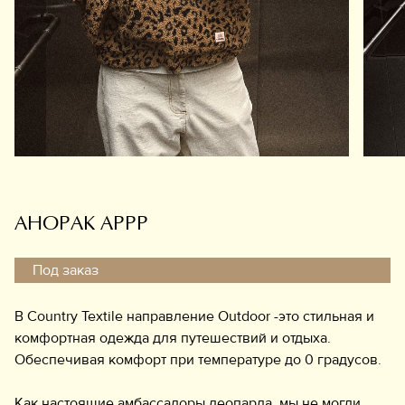
Обувь
Аксессуары
Украшения
Дом
Подарочный сертификат
Информация
АНОРАК АРРР
Под заказ
В Country Textile направление Outdoor -это стильная и
комфортная одежда для путешествий и отдыха.
Обеспечивая комфорт при температуре до 0 градусов.
Как настоящие амбассадоры леопарда, мы не могли