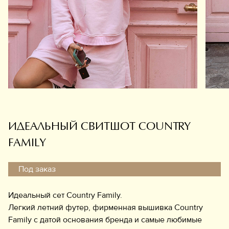
Обувь
Аксессуары
Украшения
Дом
Подарочный сертификат
Информация
ИДЕАЛЬНЫЙ СВИТШОТ COUNTRY
FAMILY
Под заказ
Идеальный сет Country Family.
Легкий летний футер, фирменная вышивка Country
Family с датой основания бренда и самые любимые