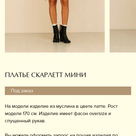
Обувь
Аксессуары
Украшения
Дом
Подарочный сертификат
Информация
ПЛАТЬЕ СКАРЛЕТТ МИНИ
Под заказ
На модели изделие из муслина в цвете латте. Рост
модели 170 см. Изделие имеет фасон oversize и
спущенный рукав.
Вы можете оформить запрос на пошив изделия по