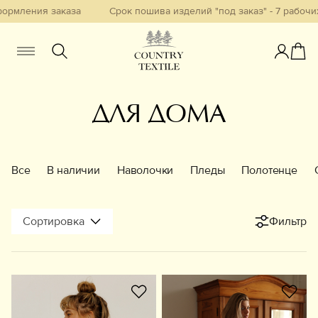
я заказа
Срок пошива изделий "под заказ" - 7 рабочих дней 
Женщинам
Мужчинам
Детям
ДЛЯ ДОМА
Смотреть всё
Избранное
Все
В наличии
Наволочки
Пледы
Полотенце
Новинки
Сортировка
Фильтр
В наличии
Бестселлеры
Одежда